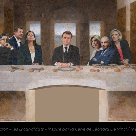
n – les 12 candidats – inspiré par la Cène de Léonard De Vinci / Th