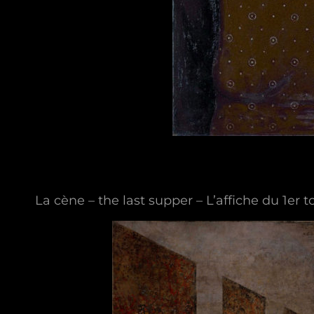
La cène – the last supper – L’affiche du 1er t