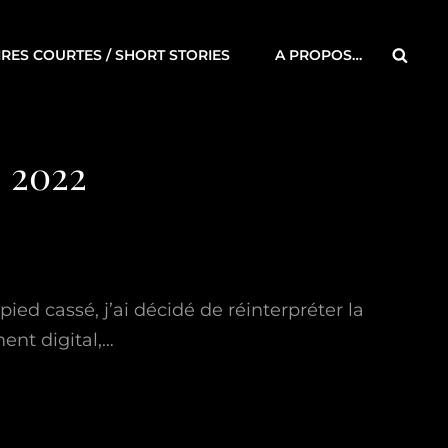
Searc
IRES COURTES / SHORT STORIES
A PROPOS…
e 2022
ied cassé, j’ai décidé de réinterpréter la
ent digital,…