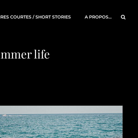
Searc
IRES COURTES / SHORT STORIES
A PROPOS…
ummer life